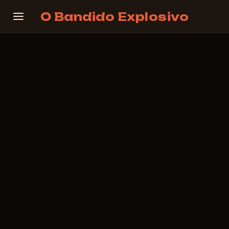
O Bandido Explosivo