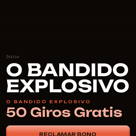
Inicio
O BANDIDO
EXPLOSIVO
O BANDIDO EXPLOSIVO
50 Giros Gratis
RECLAMAR BONO